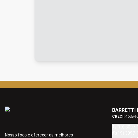
BARRETTI 
CRECI:
46384-
(19) 3097-
(19) 3097-
Nosso foco é oferecer as melhores