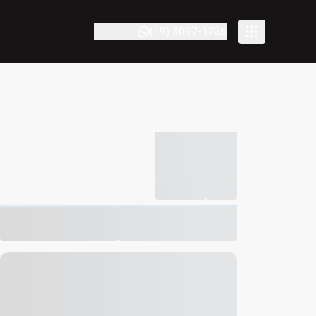
(19) 3097-1236
-----------
--
Compartilhar
Favorito