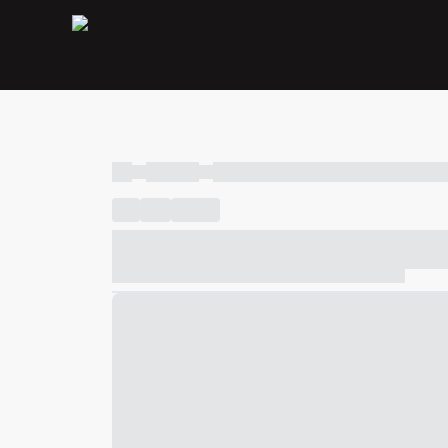
----
----- -----
----- ----- -- ------ ---- ---- -- ----- ----- ---
----
-----
---- ------
----- ----- -- ------ ---- ---- -- ---
----- ----- -- ------ ---- ---- -- ----- ----- ----- --- ------