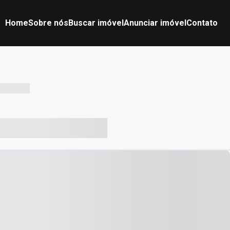
Home
Sobre nós
Buscar imóvel
Anunciar imóvel
Contato
-- --- ------
-- ----- ----- --- ------