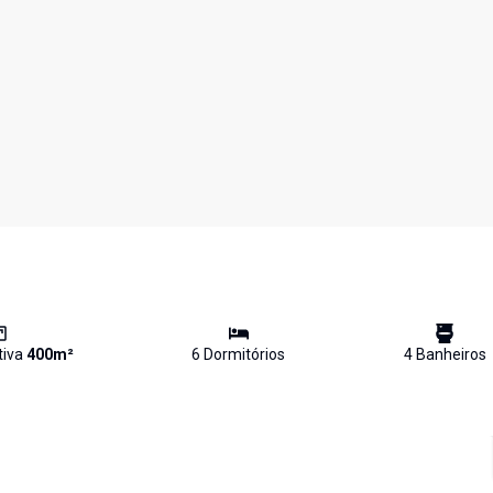
tiva
400
m²
6
Dormitório
s
4
Banheiro
s