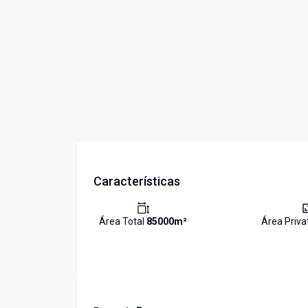
Características
Área Total
85000
m²
Área Priva