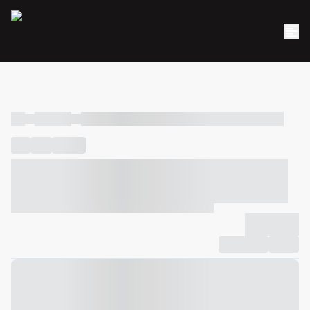
----
----- -----
----- ----- -- ------ ---- ---- -- ----- ----- ----- --- ------
----
-----
---- ------
----- ----- -- ------ ---- ---- -- ----- ----- -----
--- ------
----- ----- -- ------ ---- ---- -- ----- ----- ----- --- ------
-------------
Compartilhar
Favorito