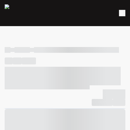
----
----- -----
----- ----- -- ------ ---- ---- -- ----- ----- ----- --- ------
----
-----
---- ------
----- ----- -- ------ ---- ---- -- ----- ----- -----
--- ------
----- ----- -- ------ ---- ---- -- ----- ----- ----- --- ------
-------------
Compartilhar
Favorito