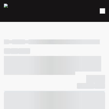
----
----- -----
----- ----- -- ------ ---- ---- -- ----- ----- ----- --- ------
----
-----
---- ------
----- ----- -- ------ ---- ---- -- ----- ----- -----
--- ------
----- ----- -- ------ ---- ---- -- ----- ----- ----- --- ------
-------------
Compartilhar
Favorito