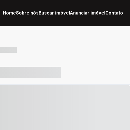
Home
Sobre nós
Buscar imóvel
Anunciar imóvel
Contato
-- --- ------
-- ----- ----- --- ------