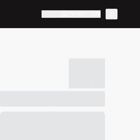
(19) 3097-1236
-----------
--
Compartilhar
Favorito