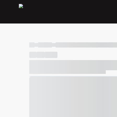
----
----- -----
----- ----- -- ------ ---- ---- -- ----- ----- ---
----
-----
---- ------
----- ----- -- ------ ---- ---- -- ---
----- ----- -- ------ ---- ---- -- ----- ----- ----- --- ------