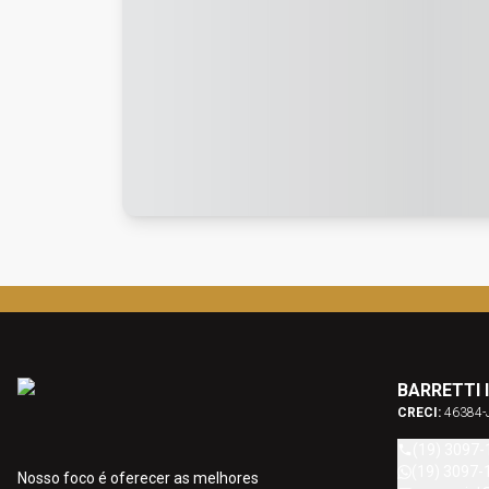
BARRETTI 
CRECI:
46384-
(19) 3097-
(19) 3097-
Nosso foco é oferecer as melhores