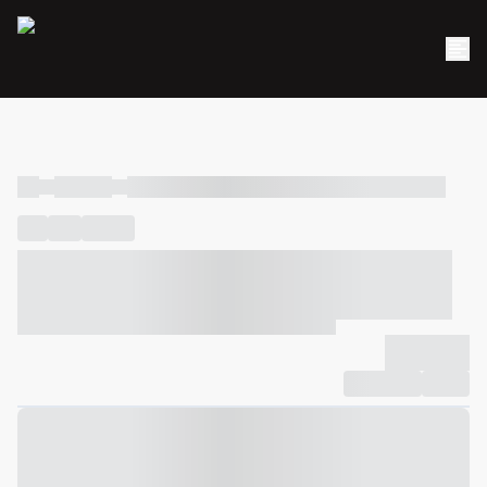
----
----- -----
----- ----- -- ------ ---- ---- -- ----- ----- ----- --- ------
----
-----
---- ------
----- ----- -- ------ ---- ---- -- ----- ----- -----
--- ------
----- ----- -- ------ ---- ---- -- ----- ----- ----- --- ------
-------------
Compartilhar
Favorito