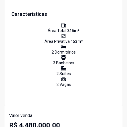
Características
Área Total
215
m²
Área Privativa
153
m²
2
Dormitório
s
3
Banheiro
s
2
Suíte
s
2
Vaga
s
Valor venda
R$ 4.480.000,00