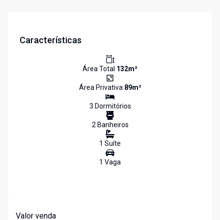
Características
Área Total
132
m²
Área Privativa
89
m²
3
Dormitório
s
2
Banheiro
s
1
Suíte
1
Vaga
Valor venda