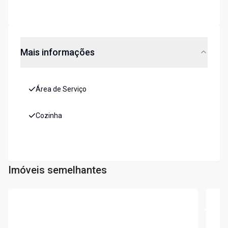
Mais informações
Área de Serviço
Cozinha
Imóveis semelhantes
Cód:
104693
Cód:
1