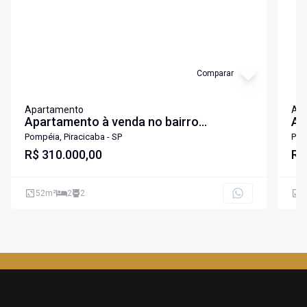
Comparar
Apartamento
Ap
Apartamento à venda no bairro
Ap
Pompéia, com 52,1 m², 2 quartos (sendo
Po
Pompéia, Piracicaba - SP
Pom
1 suíte), 2 banheiros e 1 vaga de
R$ 310.000,00
se
R$
garagem
va
52
m²
2
2
5