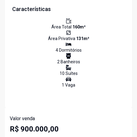
Características
Área Total
160
m²
Área Privativa
131
m²
4
Dormitório
s
2
Banheiro
s
10
Suíte
s
1
Vaga
Valor venda
R$ 900.000,00