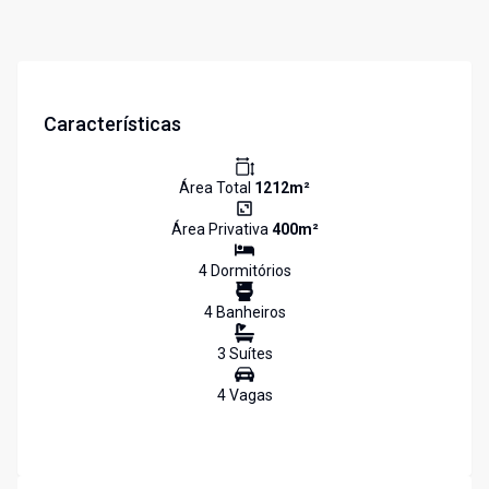
Características
Área Total
1212
m²
Área Privativa
400
m²
4
Dormitório
s
4
Banheiro
s
3
Suíte
s
4
Vaga
s