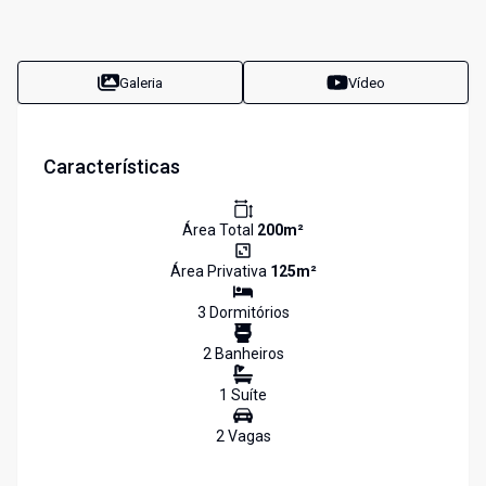
Galeria
Vídeo
Características
Área Total
200
m²
Área Privativa
125
m²
3
Dormitório
s
2
Banheiro
s
1
Suíte
2
Vaga
s