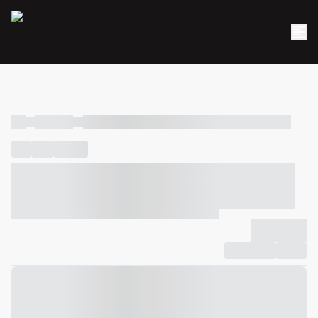
----
----- -----
----- ----- -- ------ ---- ---- -- ----- ----- ----- --- ------
----
-----
---- ------
----- ----- -- ------ ---- ---- -- ----- ----- -----
--- ------
----- ----- -- ------ ---- ---- -- ----- ----- ----- --- ------
-------------
Compartilhar
Favorito