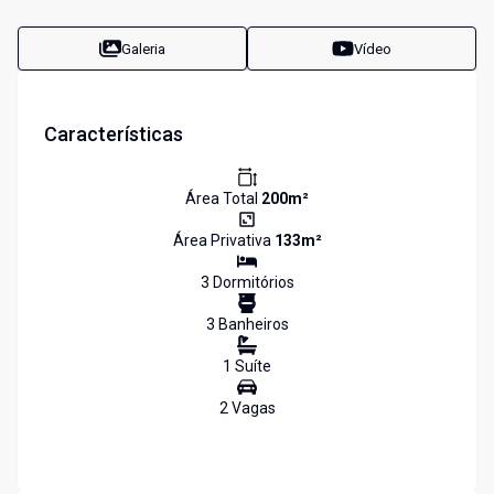
Galeria
Vídeo
Características
Área Total
200
m²
Área Privativa
133
m²
3
Dormitório
s
3
Banheiro
s
1
Suíte
2
Vaga
s