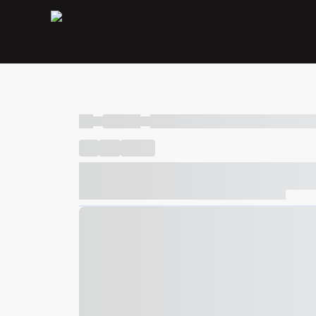
----
----- -----
----- ----- -- ------ ---- ---- -- ----- ----- ---
----
-----
---- ------
----- ----- -- ------ ---- ---- -- ---
----- ----- -- ------ ---- ---- -- ----- ----- ----- --- ------