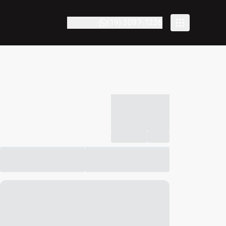
(19) 3097-1236
-----------
--
Compartilhar
Favorito