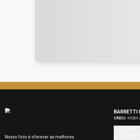
BARRETTI 
CRECI:
46384-
(19) 3097-
(19) 3097-
Nosso foco é oferecer as melhores