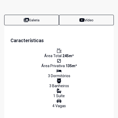
Galeria
Vídeo
Características
Área Total
245
m²
Área Privativa
135
m²
3
Dormitório
s
3
Banheiro
s
1
Suíte
4
Vaga
s