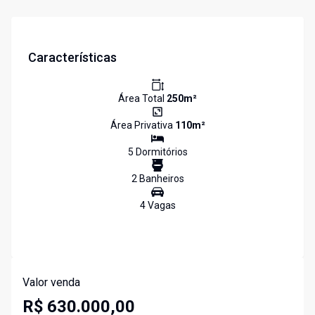
Características
Área Total
250
m²
Área Privativa
110
m²
5
Dormitório
s
2
Banheiro
s
4
Vaga
s
Valor venda
R$ 630.000,00