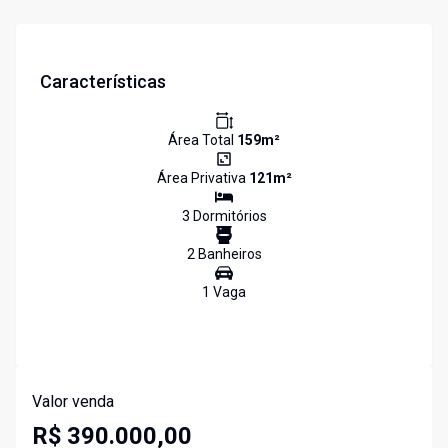
Características
Área Total
159
m²
Área Privativa
121
m²
3
Dormitório
s
2
Banheiro
s
1
Vaga
Valor venda
R$ 390.000,00