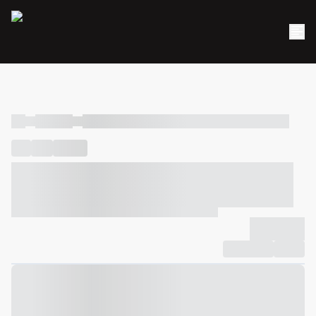
----
----- -----
----- ----- -- ------ ---- ---- -- ----- ----- ----- --- ------
----
-----
---- ------
----- ----- -- ------ ---- ---- -- ----- ----- -----
--- ------
----- ----- -- ------ ---- ---- -- ----- ----- ----- --- ------
-------------
Compartilhar
Favorito