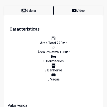
Galeria
Vídeo
Características
Área Total
220
m²
Área Privativa
108
m²
8
Dormitório
s
8
Banheiro
s
5
Vaga
s
Valor venda