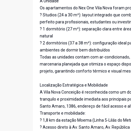
A Unidade
Os apartamentos do Nex One Vila Nova foram pr
? Studios (24 a 30 m²): layout integrado que comb
perfeito para profissionais, estudantes ou inves
? 1 dormitório (27 m²): separação clara entre áre
natural
? 2 dormitórios (37 a 38 m²): configuração ideal
ambientes de dormir bem distribuídos
Todas as unidades contam com ar-condicionado, 
marcenaria planejada que otimiza o espaço dispon
projeto, garantindo conforto térmico e visual 
Localização Estratégica e Mobilidade
A Vila Nova Conceição é reconhecida como um dos 
tranquilo e proximidade imediata aos principais p
Santo Amaro, 1386, endereço de fácil acesso e al
Transporte e mobilidade:
? 1,8 km da estação Moema (Linha 5-Lilás do Metr
? Acesso direto à Av. Santo Amaro, Av. República 