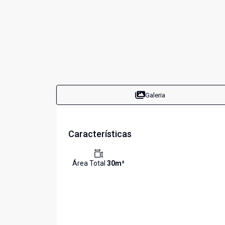
Galeria
Características
Área Total
30
m²