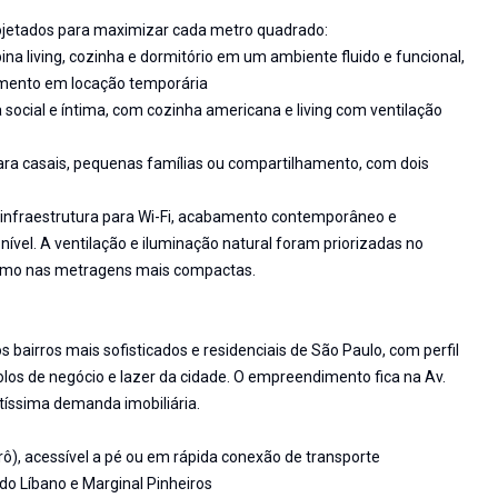
ojetados para maximizar cada metro quadrado:
ina living, cozinha e dormitório em um ambiente fluido e funcional,
timento em locação temporária
a social e íntima, com cozinha americana e living com ventilação
 para casais, pequenas famílias ou compartilhamento, com dois
infraestrutura para Wi-Fi, acabamento contemporâneo e
ível. A ventilação e iluminação natural foram priorizadas no
mesmo nas metragens mais compactas.
bairros mais sofisticados e residenciais de São Paulo, com perfil
olos de negócio e lazer da cidade. O empreendimento fica na Av.
tíssima demanda imobiliária.
ô), acessível a pé ou em rápida conexão de transporte
do Líbano e Marginal Pinheiros