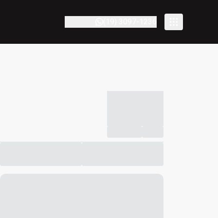
(19) 3097-1236
-----------
--
Compartilhar
Favorito