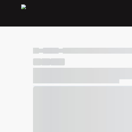
----
----- -----
----- ----- -- ------ ---- ---- -- ----- ----- ---
----
-----
---- ------
----- ----- -- ------ ---- ---- -- ---
----- ----- -- ------ ---- ---- -- ----- ----- ----- --- ------