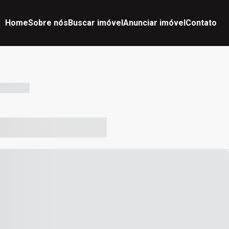
Home
Sobre nós
Buscar imóvel
Anunciar imóvel
Contato
-- --- ------
-- ----- ----- --- ------