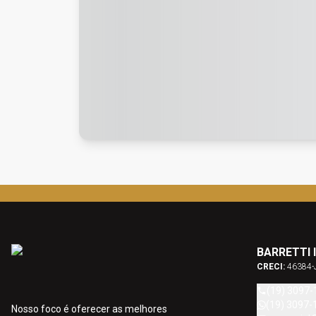
BARRETTI 
CRECI:
46384-
(19) 3097-
(19) 3097-
Nosso foco é oferecer as melhores