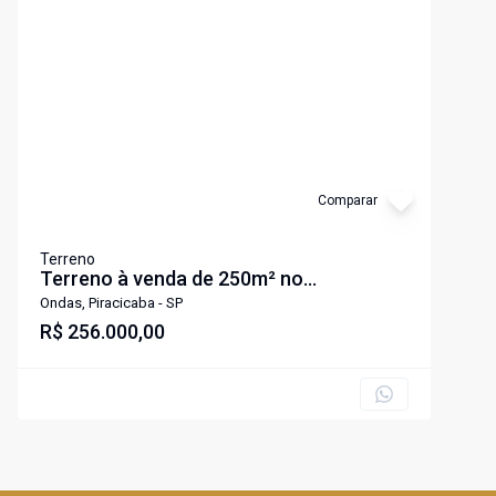
Cód:
97082
Comparar
Terreno
Terreno à venda de 250m² no
Residencial Canadá
Ondas, Piracicaba - SP
R$ 256.000,00