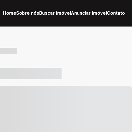
Home
Sobre nós
Buscar imóvel
Anunciar imóvel
Contato
-- --- ------
-- ----- ----- --- ------