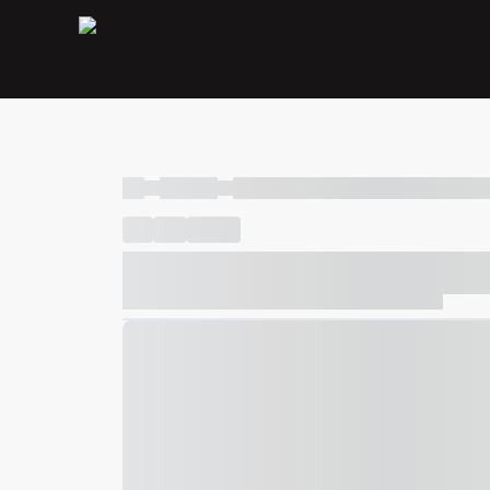
----
----- -----
----- ----- -- ------ ---- ---- -- ----- ----- ---
----
-----
---- ------
----- ----- -- ------ ---- ---- -- ---
----- ----- -- ------ ---- ---- -- ----- ----- ----- --- ------