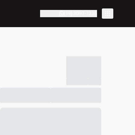
(19) 3097-1236
-----------
--
Compartilhar
Favorito