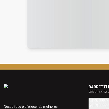
BARRETTI 
CRECI:
46384-
(19) 3097-
(19) 3097-
Nosso foco é oferecer as melhores