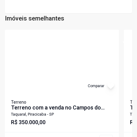
Imóveis semelhantes
Cód:
83286
Cód:
7
Comparar
Terreno
Ter
Terreno com a venda no Campos do
Te
Conde Piracicaba
Co
Taquaral, Piracicaba - SP
Taqu
R$ 350.000,00
R$